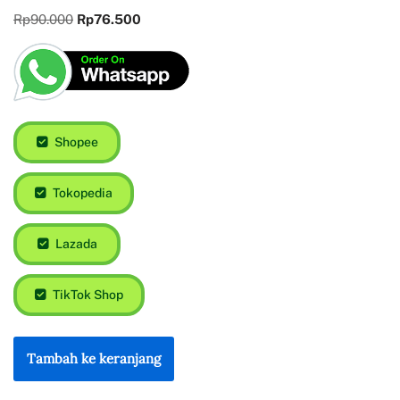
Rp
90.000
Rp
76.500
Shopee
Tokopedia
Lazada
TikTok Shop
Tambah ke keranjang