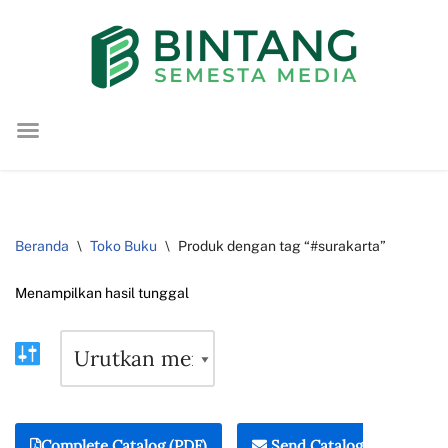
Lompat
ke
konten
Beranda
\
Toko Buku
\
Produk dengan tag “#surakarta”
Menampilkan hasil tunggal
Complete Catalog (PDF)
Send Catalog