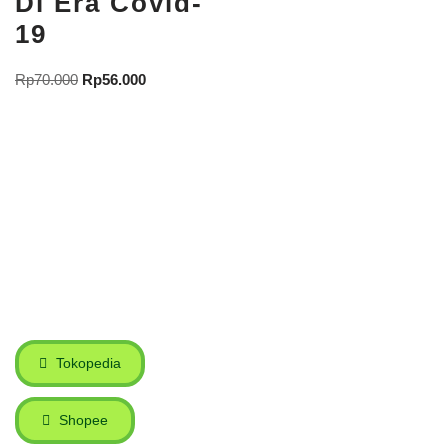
Di Era Covid-
19
Rp
70.000
Rp
56.000
Tokopedia
Shopee