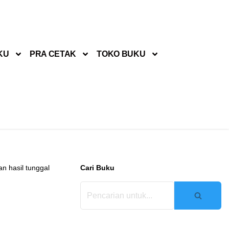
KU
PRA CETAK
TOKO BUKU
n hasil tunggal
Cari Buku