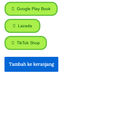
Google Play Book
Lazada
TikTok Shop
Tambah ke keranjang