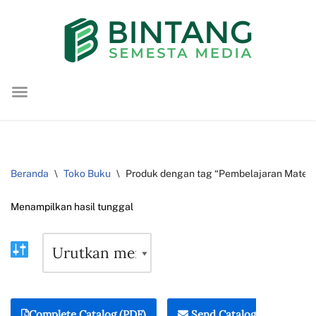
Lompat
ke
konten
Beranda
\
Toko Buku
\
Produk dengan tag “Pembelajaran Matema
Menampilkan hasil tunggal
Complete Catalog (PDF)
Send Catalog