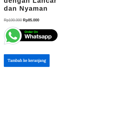
dengan Lancar
dan Nyaman
Rp
100.000
Rp
85.000
Tambah ke keranjang