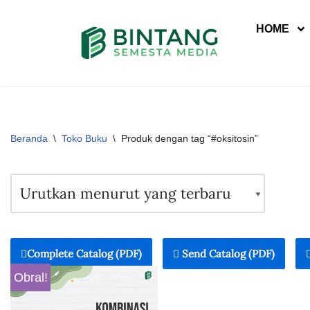
HOME
Lompat
ke
konten
Beranda
\
Toko Buku
\
Produk dengan tag “#oksitosin”
Complete Catalog (PDF)
Send Catalog (PDF)
Obral!