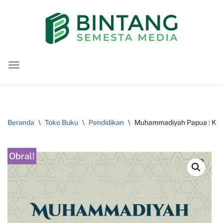
Lompat
ke
konten
Beranda
\
Toko Buku
\
Pendidikan
\
Muhammadiyah Papua : Kep
Obral!