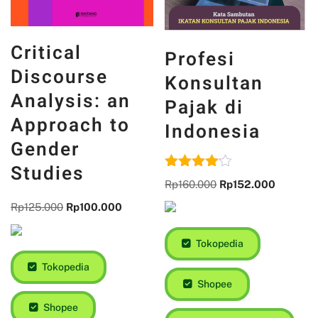
Critical
Profesi
Discourse
Konsultan
Analysis: an
Pajak di
Approach to
Indonesia
Gender
Studies
Dinilai
Rp
160.000
Rp
152.000
4.00
dari 5
Rp
125.000
Rp
100.000
Tokopedia
Tokopedia
Shopee
Shopee