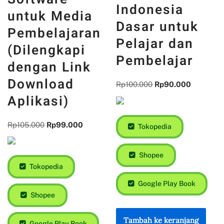
Indonesia
untuk Media
Dasar untuk
Pembelajaran
Pelajar dan
(Dilengkapi
Pembelajar
dengan Link
Download
Rp
100.000
Rp
90.000
Aplikasi)
Rp
105.000
Rp
99.000
Tokopedia
Shopee
Tokopedia
Google Play Book
Shopee
Tambah ke keranjang
Google Play Book