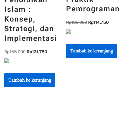
PENGALAMA
Pemrograman
DAN
REFLEKSI
Rp
135.000
Rp
114.750
n
KEBANGSAA
i
Rp
300.000
Rp
255.000
Tambah ke keranjang
Tambah ke keranjang