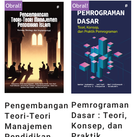
Obral!
Obral!
PANCASILA
Pemrograman
gan
DAN WAJAH
Dasar : Teori,
INDONESIA :
Konsep, dan
MEMORI,
Praktik