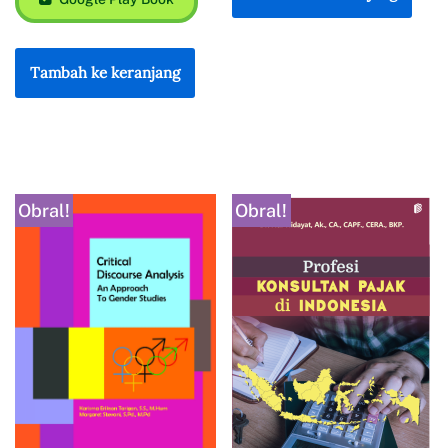
Tambah ke keranjang
Obral!
Obral!