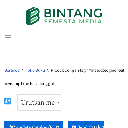
Lompat
ke
konten
Beranda
\
Toko Buku
\
Produk dengan tag “#metodologipenelitia
Menampilkan hasil tunggal
Complete Catalog (PDF)
Send Catalog