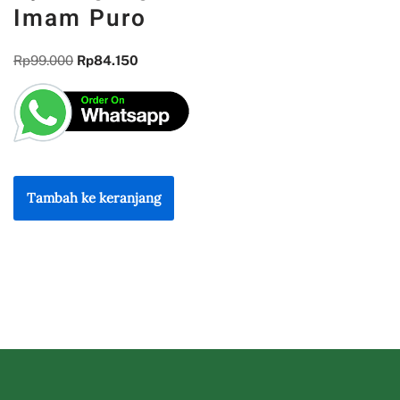
Imam Puro
Rp
99.000
Rp
84.150
Tambah ke keranjang