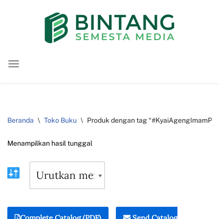
Lompat
ke
konten
Beranda
\
Toko Buku
\
Produk dengan tag “#KyaiAgengImamPur
Menampilkan hasil tunggal
Complete Catalog (PDF)
Send Catalog