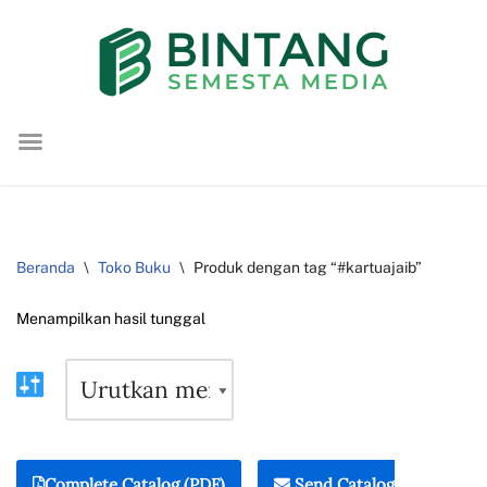
Lompat
ke
konten
Beranda
\
Toko Buku
\
Produk dengan tag “#kartuajaib”
Menampilkan hasil tunggal
Complete Catalog (PDF)
Send Catalog