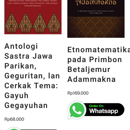
Antologi
Etnomatematik
Sastra Jawa
pada Primbon
Parikan,
Betaljemur
Geguritan, lan
Adammakna
Cerkak Tema:
Gayuh
Rp
169.000
Gegayuhan
Rp
68.000