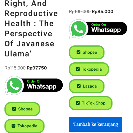
Right, And
Reproductive
Rp
100.000
Rp
85.000
Health : The
Perspective
Of Javanese
Ulama’
Shopee
Rp
115.000
Rp
97.750
Tokopedia
Lazada
TikTok Shop
Shopee
Tambah ke keranjang
Tokopedia