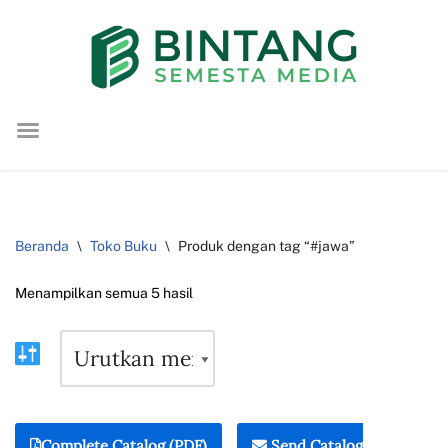
Lompat
ke
konten
Beranda
\
Toko Buku
\
Produk dengan tag “#jawa”
Menampilkan semua 5 hasil
Complete Catalog (PDF)
Send Catalog