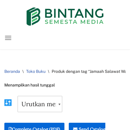
Lompat
ke
konten
Beranda
\
Toko Buku
\
Produk dengan tag “Jamaah Salawat Wahi
Menampilkan hasil tunggal
Complete Catalog (PDF)
Send Catalog