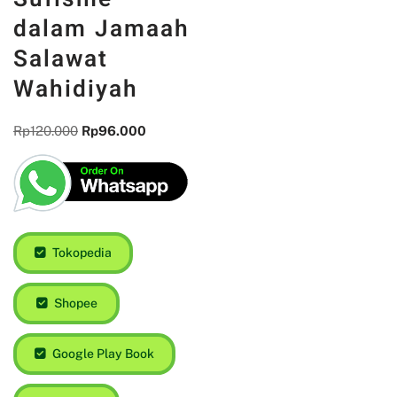
dalam Jamaah
Salawat
Wahidiyah
Rp
120.000
Rp
96.000
Tokopedia
Shopee
Google Play Book