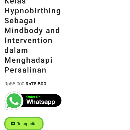
Kelas
Hypnobirthing
Sebagai
Mindbody and
Intervention
dalam
Menghadapi
Persalinan
Rp
85.000
Rp
76.500
Tokopedia