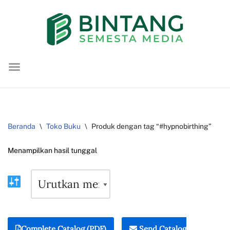
Lompat
ke
konten
Beranda
\
Toko Buku
\
Produk dengan tag “#hypnobirthing”
Menampilkan hasil tunggal
Complete Catalog (PDF)
Send Catalog