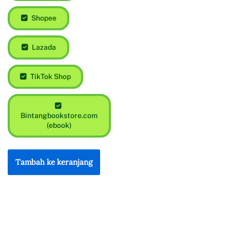
Shopee
Lazada
TikTok Shop
Bintangbookstore.com
(ebook)
Tambah ke keranjang