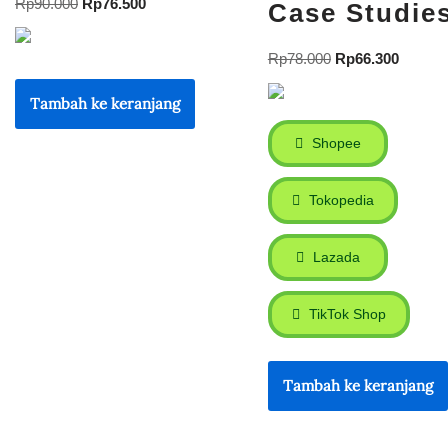
Rp
90.000
Rp
76.500
Case Studie
Rp
78.000
Rp
66.300
Tambah ke keranjang
Shopee
Tokopedia
Lazada
TikTok Shop
Tambah ke keranjang