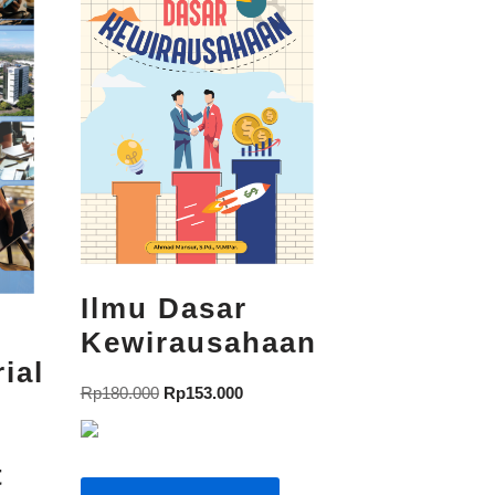
Ilmu Dasar
Kewirausahaan
ial
Rp
180.000
Rp
153.000
t