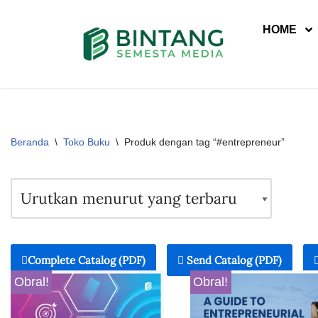
HOME
Lompat
ke
konten
Beranda
\
Toko Buku
\
Produk dengan tag “#entrepreneur”
Complete Catalog (PDF)
Send Catalog (PDF)
Obral!
Obral!