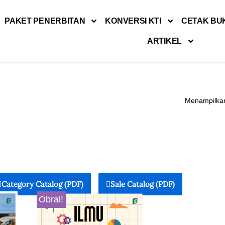
PAKET PENERBITAN
KONVERSI KTI
CETAK BU
ARTIKEL
Menampilkan
Category Catalog (PDF)
Sale Catalog (PDF)
Obral!