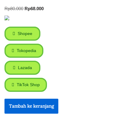
Rp
80.000
Rp
68.000
Shopee
Tokopedia
Lazada
TikTok Shop
Tambah ke keranjang