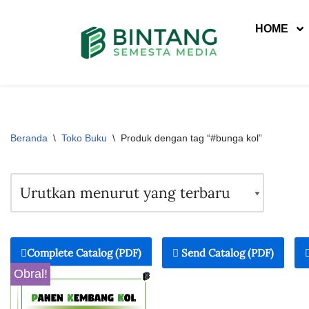
HOME
Lompat
ke
konten
Beranda
\
Toko Buku
\
Produk dengan tag “#bunga kol”
Complete Catalog (PDF)
Send Catalog (PDF)
Obral!