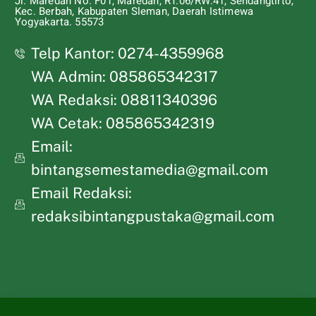
Jl. Maredan No. F01, Maredan, RT.06/RW.41, Sendangtirto,
Kec. Berbah, Kabupaten Sleman, Daerah Istimewa
Yogyakarta. 55573
Telp Kantor: 0274-4359968
WA Admin: 085865342317
WA Redaksi: 08811340396
WA Cetak: 085865342319
Email:
bintangsemestamedia@gmail.com
Email Redaksi:
redaksibintangpustaka@gmail.com