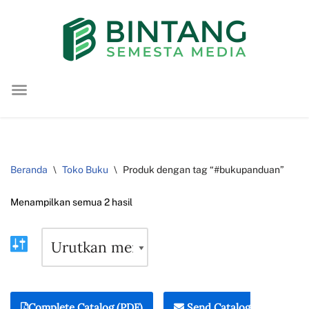
Lompat
ke
konten
Beranda
\
Toko Buku
\
Produk dengan tag “#bukupanduan”
Menampilkan semua 2 hasil
Complete Catalog (PDF)
Send Catalog