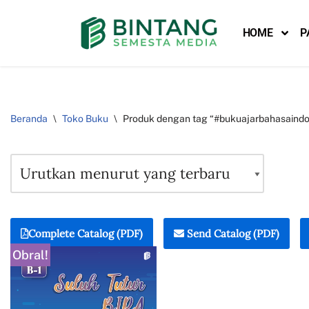
HOME
P
Lompat
ke
konten
Beranda
\
Toko Buku
\
Produk dengan tag “#bukuajarbahasaindo
Complete Catalog (PDF)
Send Catalog (PDF)
Obral!