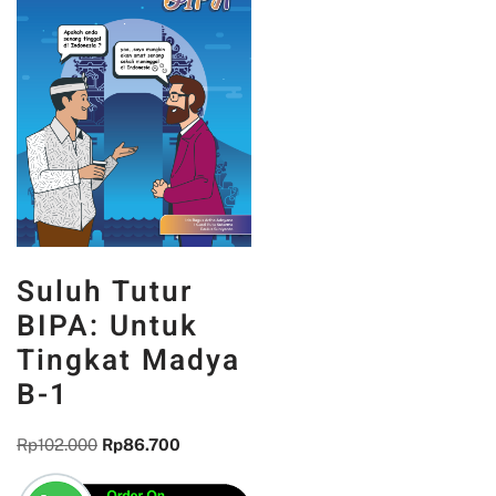
Suluh Tutur
BIPA: Untuk
Tingkat Madya
B-1
Rp
102.000
Rp
86.700