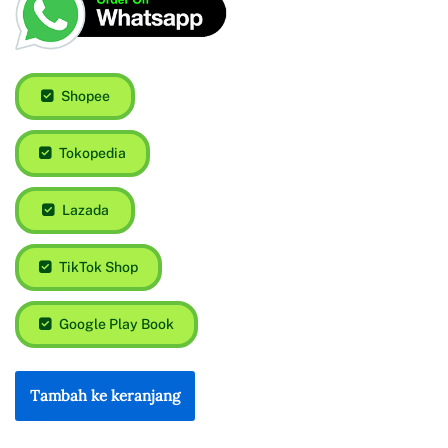
Shopee
Tokopedia
Lazada
TikTok Shop
Google Play Book
Tambah ke keranjang