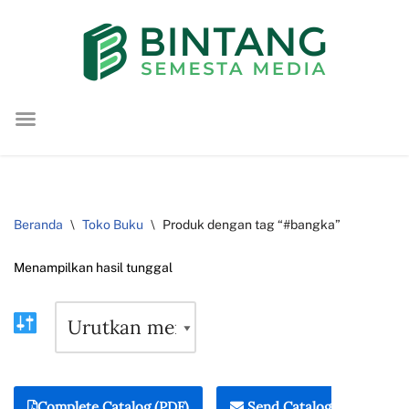
Lompat
ke
konten
Beranda
\
Toko Buku
\
Produk dengan tag “#bangka”
Menampilkan hasil tunggal
Complete Catalog (PDF)
Send Catalog