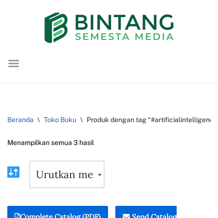
Lompat
ke
konten
Beranda
\
Toko Buku
\
Produk dengan tag “#artificialintelligence
Menampilkan semua 3 hasil
Complete Catalog (PDF)
Send Catalog