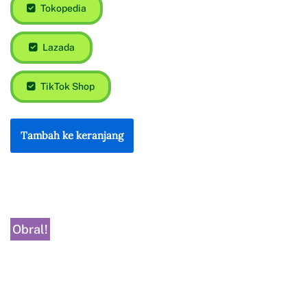
Tokopedia
Lazada
TikTok Shop
Tambah ke keranjang
Obral!