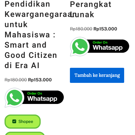
Pendidikan
Perangkat
Kewarganegaraan
Lunak
untuk
Rp
180.000
Rp
153.000
Mahasiswa :
Smart and
Good Citizen
di Era AI
Tambah ke keranjang
Rp
180.000
Rp
153.000
Shopee