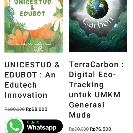
TerraCarbon :
UNICESTUD &
Digital Eco-
EDUBOT : An
Tracking
Edutech
untuk UMKM
Innovation
Generasi
Rp
80.000
Rp
68.000
Muda
Rp
90.000
Rp
76.500