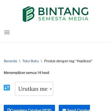
Lompat
ke
konten
Beranda
\
Toko Buku
\
Produk dengan tag “#aplikasi”
Menampilkan semua 14 hasil
Complete Catalog (PDF)
Send Catalog