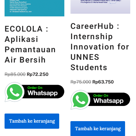
CareerHub :
ECOLOLA :
Internship
Aplikasi
Innovation for
Pemantauan
UNNES
Air Bersih
Students
Rp
85.000
Rp
72.250
Rp
75.000
Rp
63.750
Tambah ke keranjang
Tambah ke keranjang