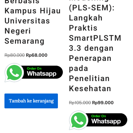
Square
Pengelolaan
Structure
Sampah
Equation
Cerdas
Modelling
Berbasis
(PLS-SEM):
Kampus Hijau
Langkah
Universitas
Praktis
Negeri
SmartPLSTM
Semarang
3.3 dengan
Penerapan
Rp
80.000
Rp
68.000
pada
Penelitian
Kesehatan