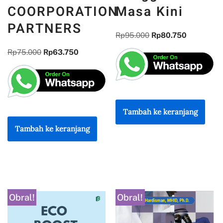
INTERNSHIP
Inovasi Struk
INNOVATION
Digital untuk
FOR UNNES
Pengguna
COORPORATION
Masa Kini
PARTNERS
Rp
95.000
Rp
80.750
Rp
75.000
Rp
63.750
Tambah ke keranjang
Tambah ke keranjang