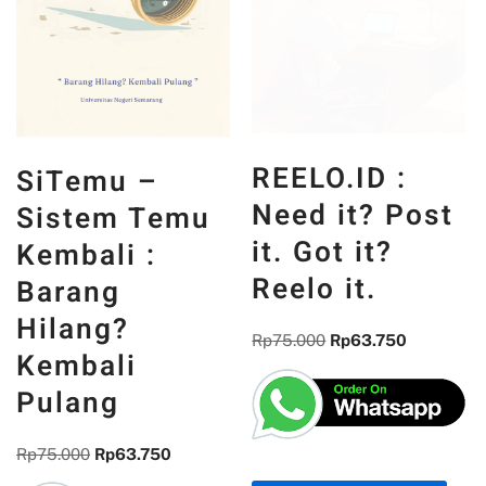
REELO.ID :
SiTemu –
Need it? Post
Sistem Temu
it. Got it?
Kembali :
Reelo it.
Barang
Hilang?
Rp
75.000
Rp
63.750
Kembali
Pulang
Rp
75.000
Rp
63.750