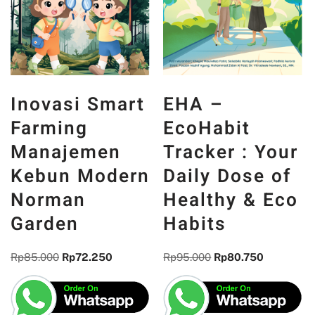
Inovasi Smart
EHA –
Farming
EcoHabit
Manajemen
Tracker : Your
Kebun Modern
Daily Dose of
Norman
Healthy & Eco
Garden
Habits
Rp
85.000
Rp
72.250
Rp
95.000
Rp
80.750