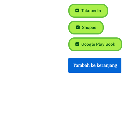
Tambah ke keranjang
Rp
105.000
Rp
99.000
Tokopedia
Shopee
Google Play Book
Tambah ke keranjang