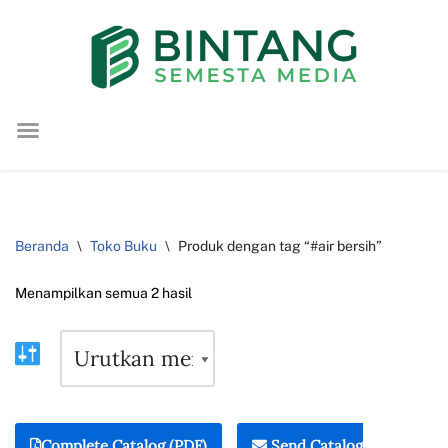
Lompat
ke
konten
Beranda
\
Toko Buku
\
Produk dengan tag “#air bersih”
Menampilkan semua 2 hasil
Complete Catalog (PDF)
Send Catalog