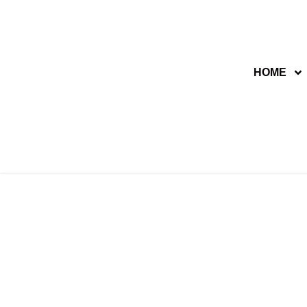
Lompat
ke
HOME
konten