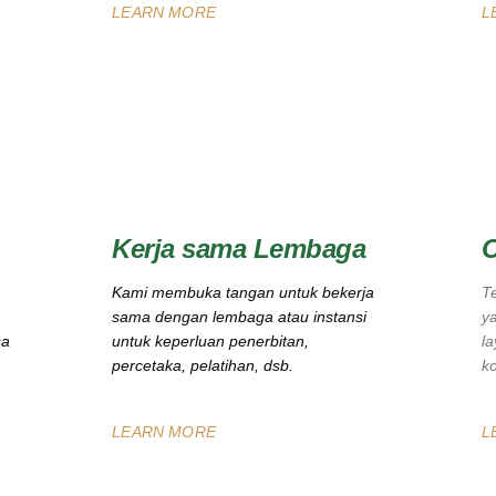
LEARN MORE
L
Kerja sama Lembaga
C
Kami membuka tangan untuk bekerja
Te
sama dengan lembaga atau instansi
y
sa
untuk keperluan penerbitan,
la
percetaka, pelatihan, dsb.
ko
LEARN MORE
L