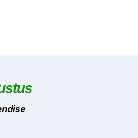
ustus
endise