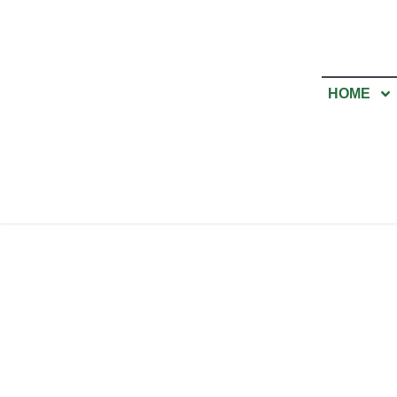
Lompat
ke
HOME
konten