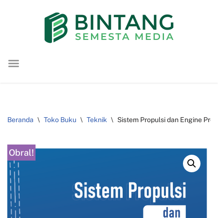
Lompat
ke
konten
Beranda
\
Toko Buku
\
Teknik
\
Sistem Propulsi dan Engine Prop
Obral!