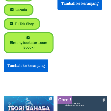
Tambah ke keranjang
Lazada
TikTok Shop
Bintangbookstore.com
(ebook)
Tambah ke keranjang
Obral!