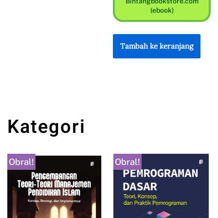
Bintangbookstore.com
(ebook)
Tambah ke keranjang
Kategori
Obral!
Obral!