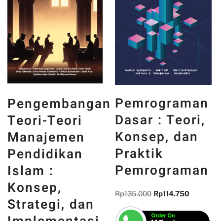
PANCASILA
Pemrograman
gan
DAN WAJAH
Dasar : Teori,
INDONESIA :
Konsep, dan
MEMORI,
Praktik
PENGALAMA
Pemrograman
DAN
REFLEKSI
Rp
135.000
Rp
114.750
n
KEBANGSAA