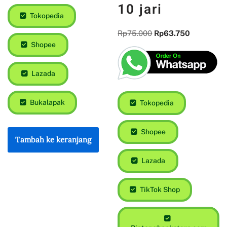
10 jari
Tokopedia
Rp
75.000
Rp
63.750
Shopee
Lazada
Bukalapak
Tokopedia
Shopee
Tambah ke keranjang
Lazada
TikTok Shop