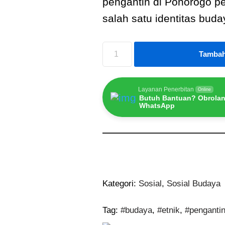
pengantin di Ponorogo pe
salah satu identitas bud
Tambah
Layanan Penerbitan
Online
Butuh Bantuan? Obrolan
WhatsApp
Kategori:
Sosial
,
Sosial Budaya
Tag:
#budaya
,
#etnik
,
#penganti