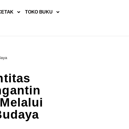
CETAK
TOKO BUKU
daya
titas
gantin
Melalui
Budaya