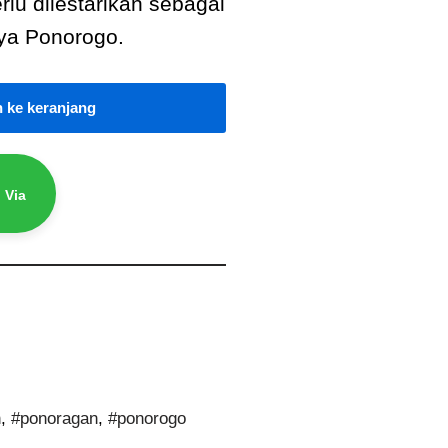
rlu dilestarikan sebagai
aya Ponorogo.
 ke keranjang
 Via
n
,
#ponoragan
,
#ponorogo