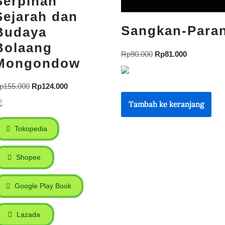
Serpihan
Sejarah dan
Sangkan-Para
Budaya
Bolaang
Rp
90.000
Rp
81.000
Mongondow
p
155.000
Rp
124.000
Tambah ke keranjang
Tokopedia
Shopee
Google Play Book
Lazada