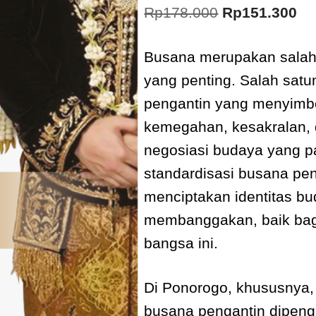
Rp
178.000
Rp
151.300
Busana merupakan salah
yang penting. Salah sat
pengantin yang menyimbo
kemegahan, kesakralan, d
negosiasi budaya yang p
standardisasi busana pen
menciptakan identitas b
membanggakan, baik bag
bangsa ini.
Di Ponorogo, khususnya
busana pengantin dipeng