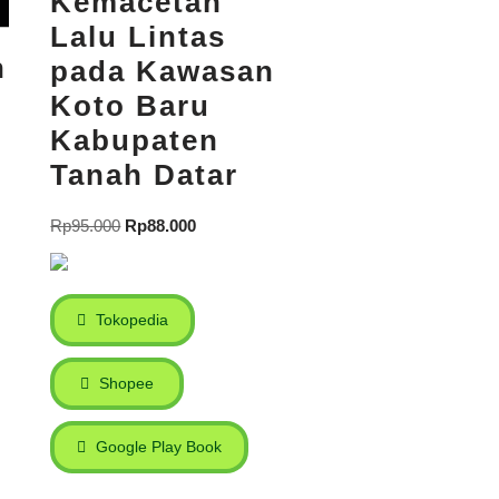
Kemacetan
Lalu Lintas
n
pada Kawasan
Koto Baru
Kabupaten
Tanah Datar
Rp
95.000
Rp
88.000
Tokopedia
Shopee
Google Play Book