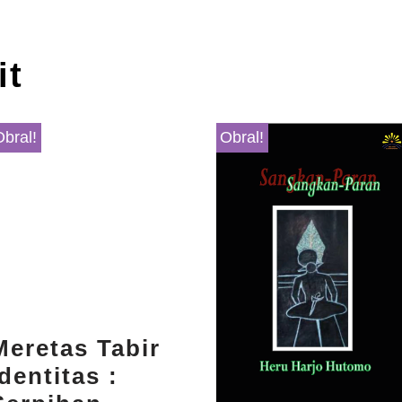
it
Obral!
Obral!
Meretas Tabir
Identitas :