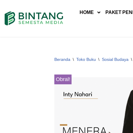
HOME
PAKET PEN
Lompat
ke
konten
Beranda
\
Toko Buku
\
Sosial Budaya
\
Obral!