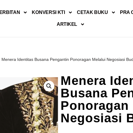
ERBITAN
KONVERSI KTI
CETAK BUKU
PRA 
ARTIKEL
Menera Identitas Busana Pengantin Ponoragan Melalui Negosiasi Bu
Menera Iden
Busana Pen
Ponoragan 
Negosiasi 