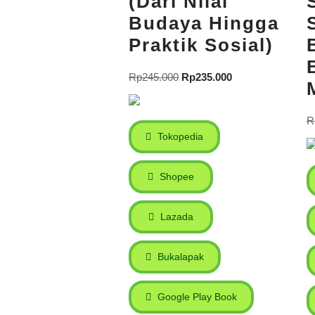
(Dari Nilai
Budaya Hingga
Praktik Sosial)
Rp
245.000
Rp
235.000
R
Tokopedia
Shopee
Lazada
Bukalapak
Google Play Book