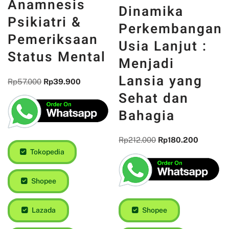
Anamnesis
Dinamika
Psikiatri &
Perkembangan
Pemeriksaan
Usia Lanjut :
Status Mental
Menjadi
Lansia yang
Rp
57.000
Rp
39.900
Sehat dan
Bahagia
Rp
212.000
Rp
180.200
Tokopedia
Shopee
Lazada
Shopee