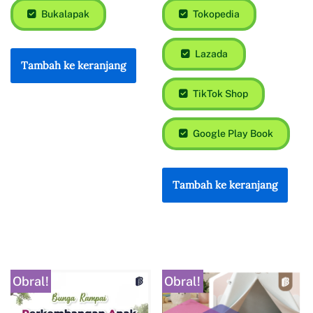
Bukalapak
Tokopedia
Lazada
Tambah ke keranjang
TikTok Shop
Google Play Book
Tambah ke keranjang
Obral!
Obral!