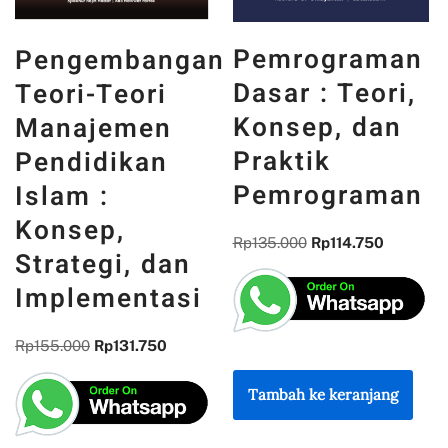
PANCASILA
Pemrograman
n
DAN WAJAH
Dasar : Teori,
INDONESIA :
Konsep, dan
MEMORI,
Praktik
PENGALAMAN,
Pemrograman
DAN
REFLEKSI
Rp
135.000
Rp
114.750
KEBANGSAAN
Rp
300.000
Rp
255.000
Tambah ke keranjang