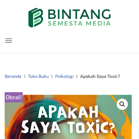
Lompat
ke
konten
Beranda
\
Toko Buku
\
Psikologi
\
Apakah Saya Toxic?
Obral!