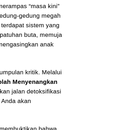
i merampas “masa kini”
k gedung-gedung megah
 terdapat sistem yang
epatuhan buta, memuja
n mengasingkan anak
mpulan kritik. Melalui
olah Menyenangkan
kan jalan detoksifikasi
, Anda akan
 membuktikan bahwa