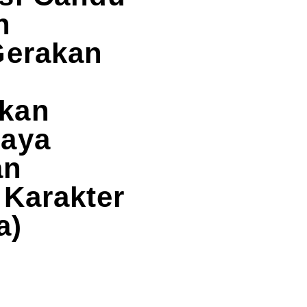
n
Gerakan
kan
paya
an
 Karakter
a)