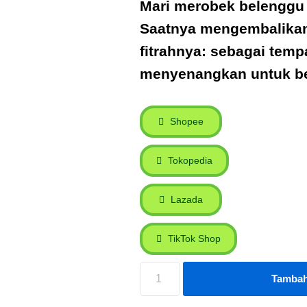
Mari merobek belenggu
Saatnya mengembalikan
fitrahnya: sebagai temp
menyenangkan untuk b
Shopee
Tokopedia
Lazada
TikTok Shop
Tambah