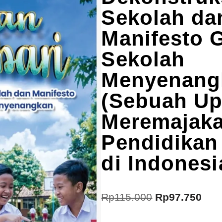
Sekolah da
Manifesto 
Sekolah
Menyenang
(Sebuah U
Meremajak
Pendidikan
di Indonesi
Rp
115.000
Rp
97.750