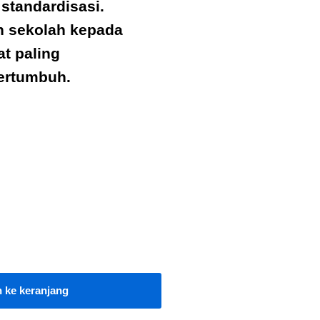
 standar
d
isasi.
 sekolah kepada
at paling
ertumbuh.
 ke keranjang