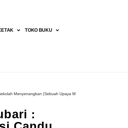
CETAK
TOKO BUKU
Sekolah Menyenangkan (Sebuah Upaya Meremajakan Pendidikan Karakt
bari :
si Candu