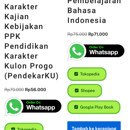
Pembelajaran
Karakter
Bahasa
Kajian
Indonesia
Kebijakan
PPK
Rp
75.000
Rp
71.000
Pendidikan
Karakter
Kulon Progo
(PendekarKU)
Tokopedia
Rp
70.000
Rp
56.000
Shopee
Google Play Book
Tambah ke keranjang
Tokopedia