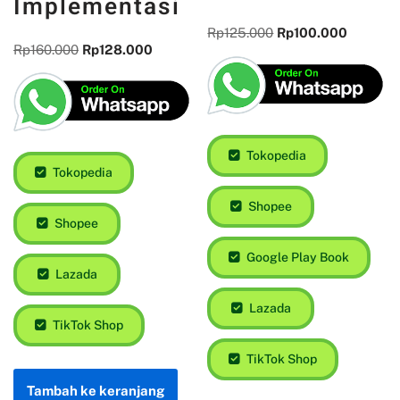
Implementasi
Approach to
Gender
Rp
160.000
Rp
128.000
Studies
Rp
125.000
Rp
100.000
Tokopedia
Shopee
Tokopedia
Lazada
Shopee
TikTok Shop
Google Play Book
Lazada
Tambah ke keranjang