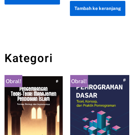
TikTok Shop
Tambah ke keranjang
Kategori
Obral!
Obral!