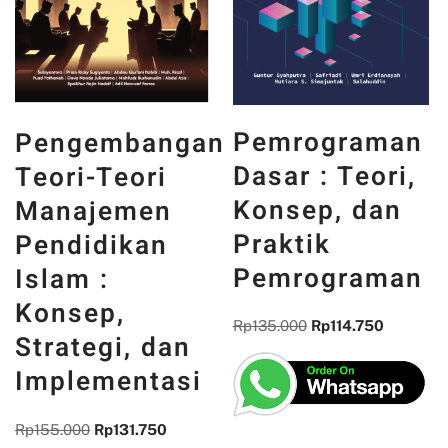
PANCASILA
Pemrograman
n
DAN WAJAH
Dasar : Teori,
INDONESIA :
Konsep, dan
MEMORI,
Praktik
PENGALAMAN,
Pemrograman
DAN
REFLEKSI
Rp
135.000
Rp
114.750