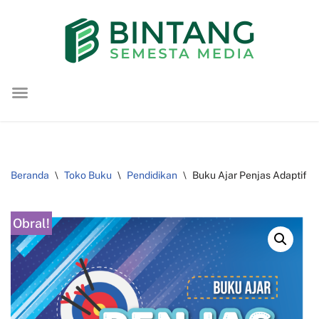
Lompat
ke
konten
Beranda
\
Toko Buku
\
Pendidikan
\
Buku Ajar Penjas Adaptif
Obral!