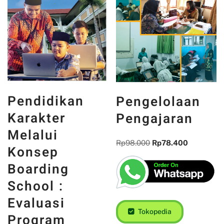
Pendidikan
Pengelolaan
Karakter
Pengajaran
Melalui
Rp
98.000
Rp
78.400
Konsep
Boarding
School :
Evaluasi
Tokopedia
Program