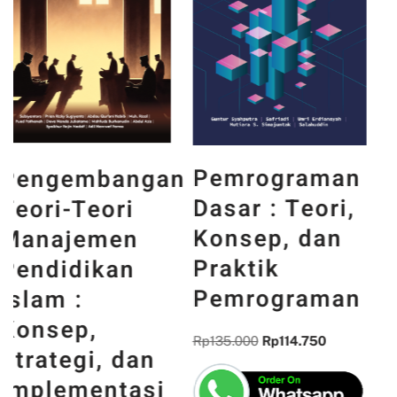
PANCASILA
Pemrograman
n
DAN WAJAH
Dasar : Teori,
INDONESIA :
Konsep, dan
MEMORI,
Praktik
PENGALAMAN,
Pemrograman
DAN
REFLEKSI
Rp
135.000
Rp
114.750
KEBANGSAAN