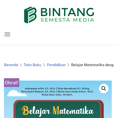
Lompat
ke
konten
Beranda
\
Toko Buku
\
Pendidikan
\
Belajar Matematika dengan 
Obral!