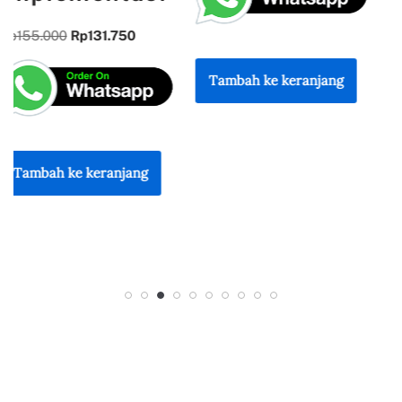
Rp
300.000
Rp
255.000
Tambah ke keranjang
Tambah ke keranjang