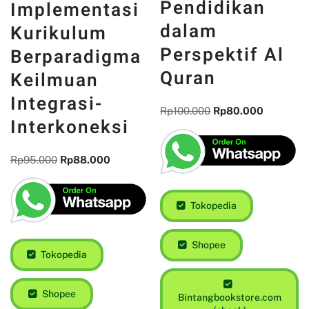
Pendidikan
Implementasi
dalam
Kurikulum
Perspektif Al
Berparadigma
Quran
Keilmuan
Integrasi-
Rp
100.000
Rp
80.000
Interkoneksi
Rp
95.000
Rp
88.000
Tokopedia
Shopee
Tokopedia
Shopee
Bintangbookstore.com