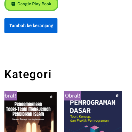
Google Play Book
Tambah ke keranjang
Kategori
Obral!
Obral!