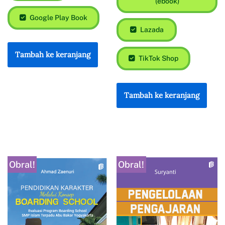
(ebook)
Google Play Book
Lazada
Tambah ke keranjang
TikTok Shop
Tambah ke keranjang
Obral!
Obral!