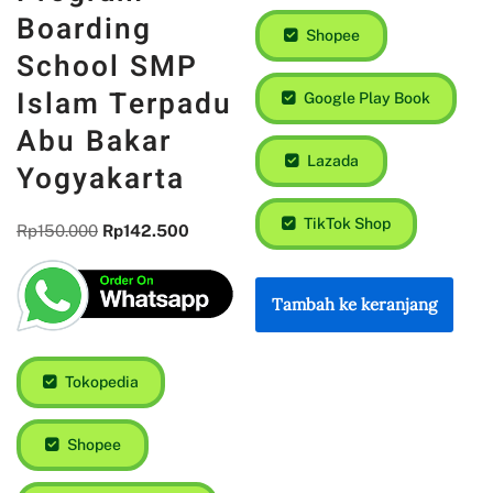
Boarding
Shopee
School SMP
Islam Terpadu
Google Play Book
Abu Bakar
Lazada
Yogyakarta
TikTok Shop
Rp
150.000
Rp
142.500
Tambah ke keranjang
Tokopedia
Shopee