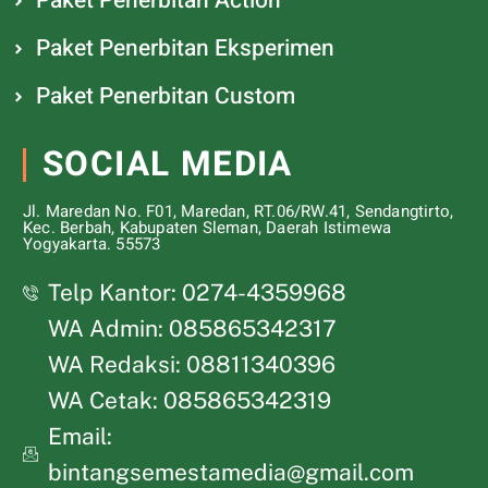
Paket Penerbitan Action
Paket Penerbitan Eksperimen
Paket Penerbitan Custom
SOCIAL MEDIA
Jl. Maredan No. F01, Maredan, RT.06/RW.41, Sendangtirto,
Kec. Berbah, Kabupaten Sleman, Daerah Istimewa
Yogyakarta. 55573
Telp Kantor: 0274-4359968
WA Admin: 085865342317
WA Redaksi: 08811340396
WA Cetak: 085865342319
Email:
bintangsemestamedia@gmail.com