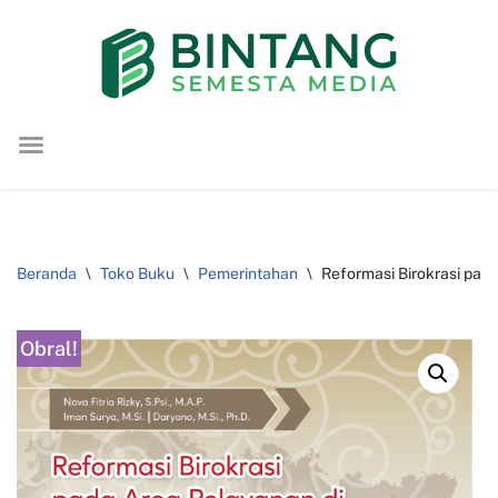
Lompat
ke
konten
Beranda
\
Toko Buku
\
Pemerintahan
\
Reformasi Birokrasi pad
Obral!