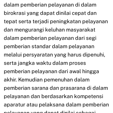
dalam pemberian pelayanan di dalam
birokrasi yang dapat dinilai cepat dan
tepat serta terjadi peningkatan pelayanan
dan mengurangi keluhan masyarakat
dalam pemberian pelayanan dari segi
pemberian standar dalam pelayanan
melalui persyaratan yang harus dipenuhi,
serta jangka waktu dalam proses
pemberian pelayanan dari awal hingga
akhir. Kemudian pemenuhan dalam
pemberian sarana dan prasarana di dalam
pelayanan dan berdasarkan kompetensi
aparatur atau pelaksana dalam pemberian
pelayanan yang dapat dinilai sebagai