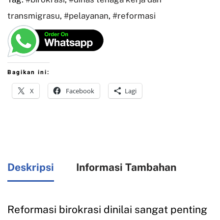
transmigrasu
,
#pelayanan
,
#reformasi
Bagikan ini:
X
Facebook
Lagi
Deskripsi
Informasi Tambahan
Reformasi birokrasi dinilai sangat penting