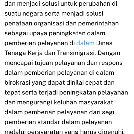
dan menjadi solusi untuk perubahan di
suatu negara serta menjadi solusi
penataan organisasi dan pemerintahan
sebagai upaya peningkatan dalam
pemberian pelayanan di
dalam
Dinas
Tenaga Kerja dan Transmigrasi. Dengan
mencapai tujuan pelayanan dan respons
dalam pemberian pelayanan di dalam
birokrasi yang dapat dinilai cepat dan
tepat serta terjadi peningkatan pelayanan
dan mengurangi keluhan masyarakat
dalam pemberian pelayanan dari segi
pemberian standar dalam pelayanan
melalui persyaratan yang harus dipenuhi,