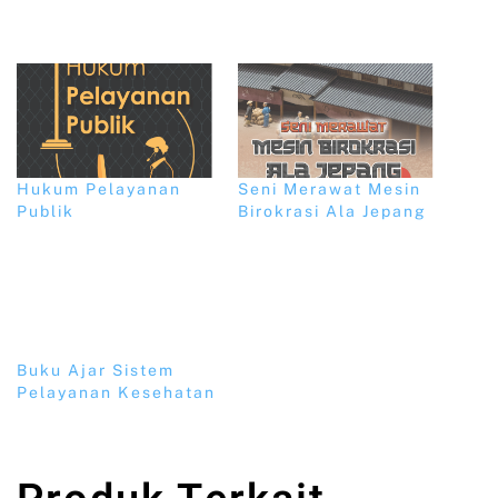
Hukum Pelayanan
Seni Merawat Mesin
Publik
Birokrasi Ala Jepang
Buku Ajar Sistem
Pelayanan Kesehatan