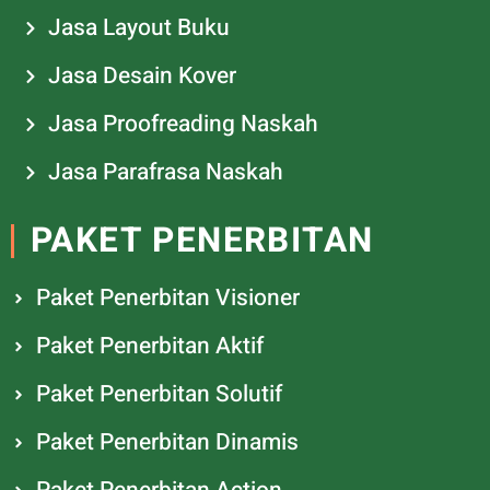
Jasa Layout Buku
Jasa Desain Kover
Jasa Proofreading Naskah
Jasa Parafrasa Naskah
PAKET PENERBITAN
Paket Penerbitan Visioner
Paket Penerbitan Aktif
Paket Penerbitan Solutif
Paket Penerbitan Dinamis