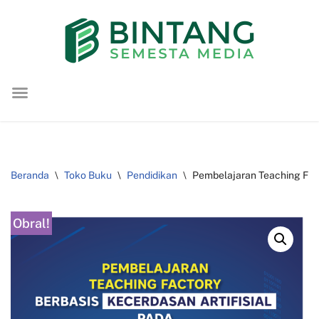
Lompat
ke
konten
Beranda
\
Toko Buku
\
Pendidikan
\
Pembelajaran Teaching Fact
Obral!