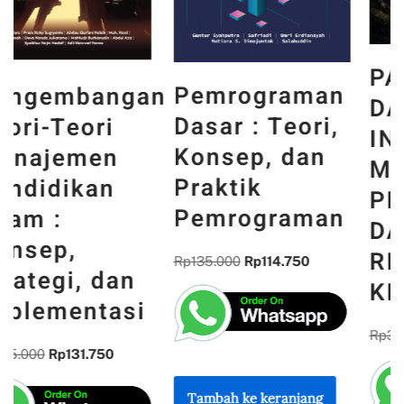
PANCASILA
Pemrograman
n
DAN WAJAH
Dasar : Teori,
INDONESIA :
Konsep, dan
MEMORI,
Praktik
PENGALAMAN,
Pemrograman
DAN
REFLEKSI
Rp
135.000
Rp
114.750
KEBANGSAAN
Rp
300.000
Rp
255.000
Tambah ke keranjang