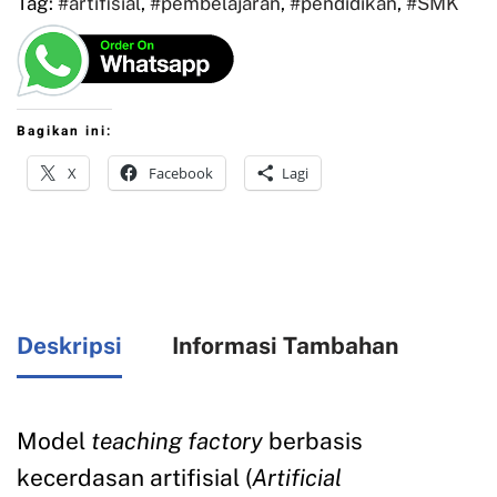
Tag:
#artifisial
,
#pembelajaran
,
#pendidikan
,
#SMK
Bagikan ini:
X
Facebook
Lagi
Deskripsi
Informasi Tambahan
Model
teaching factory
berbasis
kecerdasan artifisial (
Artificial