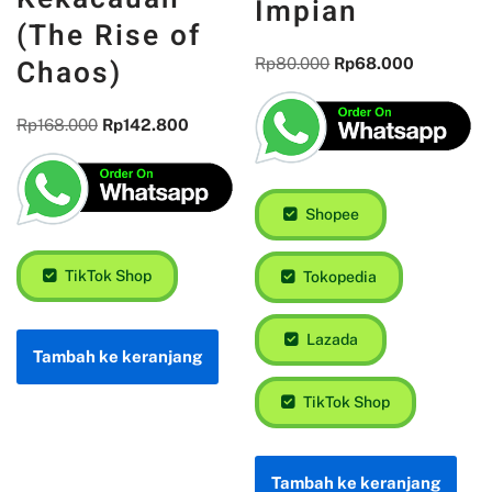
Impian
(The Rise of
Chaos)
Rp
80.000
Rp
68.000
Rp
168.000
Rp
142.800
Shopee
TikTok Shop
Tokopedia
Lazada
Tambah ke keranjang
TikTok Shop
Tambah ke keranjang