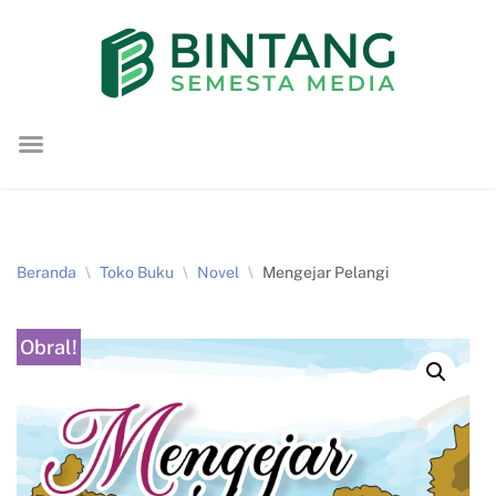
Lompat
ke
konten
Beranda
\
Toko Buku
\
Novel
\
Mengejar Pelangi
Obral!