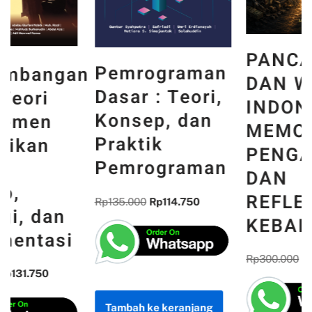
PANCASILA
Pemrograman
n
DAN WAJAH
Dasar : Teori,
INDONESIA :
Konsep, dan
MEMORI,
Praktik
PENGALAMAN,
Pemrograman
DAN
REFLEKSI
Rp
135.000
Rp
114.750
KEBANGSAAN
Rp
300.000
Rp
255.000
Tambah ke keranjang