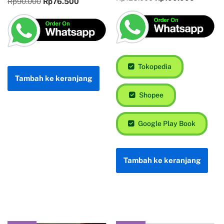
Anakmu
Suamiku
Rp
90.000
Rp
76.500
Tokopedia
Shopee
Tambah ke keranjang
Google Play Book
Tambah ke keranjang