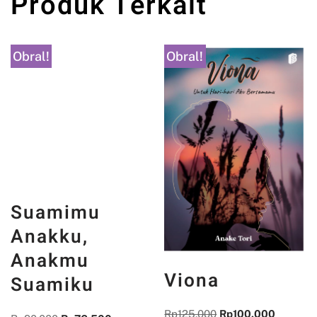
Produk Terkait
Obral!
Obral!
Suamimu
Viona
Anakku,
Rp
125.000
Rp
100.000