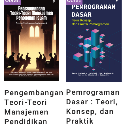
Obral!
Obral!
PANCASILA
Pemrograman
n
DAN WAJAH
Dasar : Teori,
INDONESIA :
Konsep, dan
MEMORI,
Praktik
PENGALAMAN,