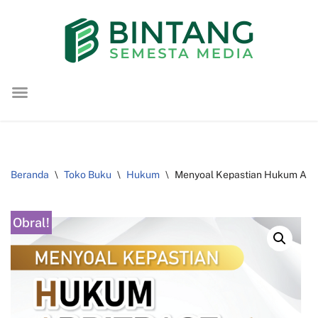
Lompat
ke
konten
Beranda
\
Toko Buku
\
Hukum
\
Menyoal Kepastian Hukum Arbit
Obral!