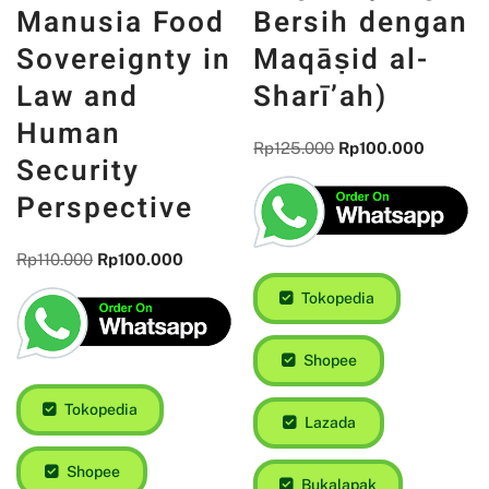
Manusia Food
Bersih dengan
Sovereignty in
Maqāṣid al-
Law and
Sharī’ah)
Human
Rp
125.000
Rp
100.000
Security
Perspective
Rp
110.000
Rp
100.000
Tokopedia
Shopee
Tokopedia
Lazada
Shopee
Bukalapak