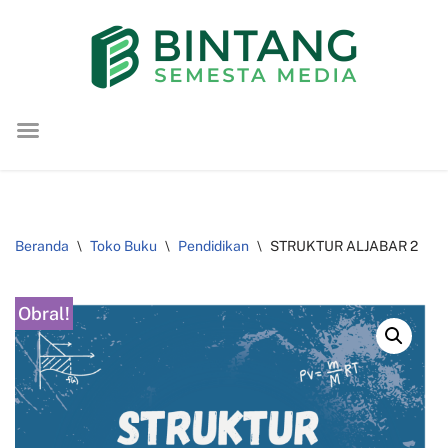
Lompat
ke
konten
Beranda
\
Toko Buku
\
Pendidikan
\
STRUKTUR ALJABAR 2
Obral!