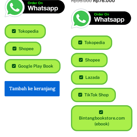
Rp
95.000
Rp
76.000
Tokopedia
Tokopedia
Shopee
Shopee
Google Play Book
Lazada
Tambah ke keranjang
TikTok Shop
Bintangbookstore.com
(ebook)