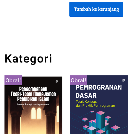
Tambah ke keranjang
Kategori
Obral!
Obral!