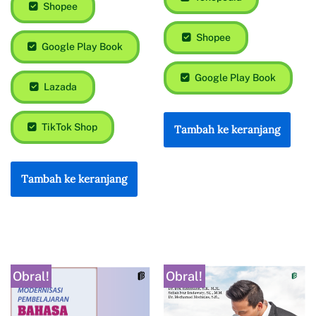
Shopee
Shopee
Google Play Book
Google Play Book
Lazada
TikTok Shop
Tambah ke keranjang
Tambah ke keranjang
Obral!
Obral!