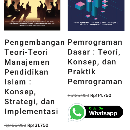
PANCASILA
Pemrograman
an
DAN WAJAH
Dasar : Teori,
INDONESIA :
Konsep, dan
MEMORI,
Praktik
PENGALAMAN
Pemrograman
DAN
REFLEKSI
Rp
135.000
Rp
114.750
KEBANGSAA
i
Rp
300.000
Rp
255.000