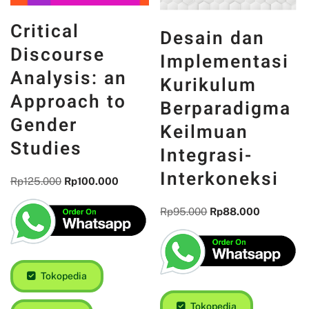
Critical
Desain dan
Discourse
Implementasi
Analysis: an
Kurikulum
Approach to
Berparadigma
Gender
Keilmuan
Studies
Integrasi-
Interkoneksi
Rp
125.000
Rp
100.000
Rp
95.000
Rp
88.000
Tokopedia
Tokopedia