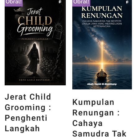
Obral!
Obral!
Untuk Masa
Kumpulan
Depan :
Renungan :
Secercah
Cahaya
Kontribusi
Samudra Tak