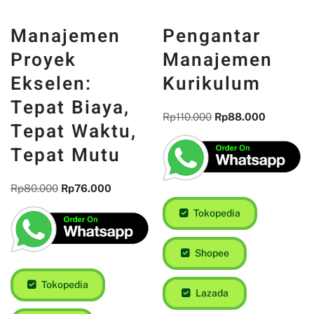
Manajemen
Pengantar
Proyek
Manajemen
Ekselen:
Kurikulum
Tepat Biaya,
Rp
110.000
Rp
88.000
Tepat Waktu,
Tepat Mutu
Rp
80.000
Rp
76.000
Tokopedia
Shopee
Tokopedia
Lazada