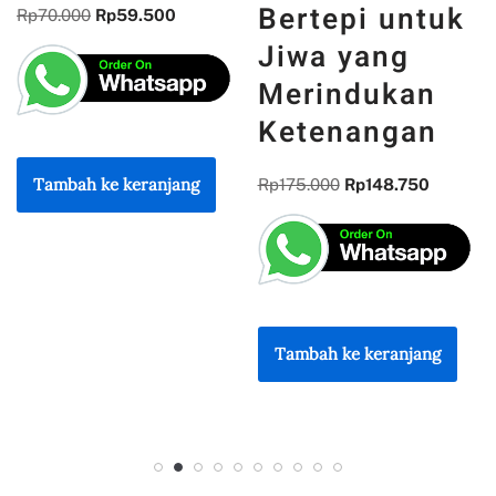
dari Bidang
Bertepi untuk
Informatika
Jiwa yang
Merindukan
Rp
85.000
Rp
72.250
Ketenangan
Rp
175.000
Rp
148.750
Tambah ke keranjang
Tambah ke keranjang