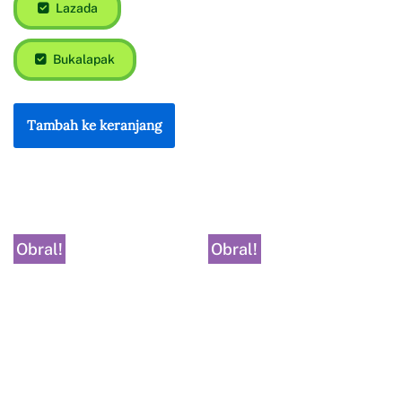
Lazada
Bukalapak
Tambah ke keranjang
Obral!
Obral!