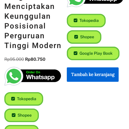
Menciptakan
Keunggulan
Tokopedia
Posisional
Perguruan
Shopee
Tinggi Modern
Google Play Book
Rp
95.000
Rp
80.750
Tambah ke keranjang
Tokopedia
Shopee