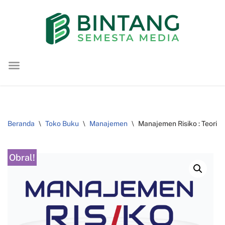
Lompat
ke
konten
Beranda
\
Toko Buku
\
Manajemen
\
Manajemen Risiko : Teori 
Obral!