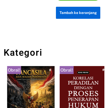
Tambah ke keranjang
Kategori
Obral!
Obral!