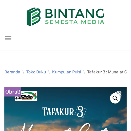
Lompat
ke
konten
Beranda
\
Toko Buku
\
Kumpulan Puisi
\
Tafakur 3 : Munajat C
Obral!