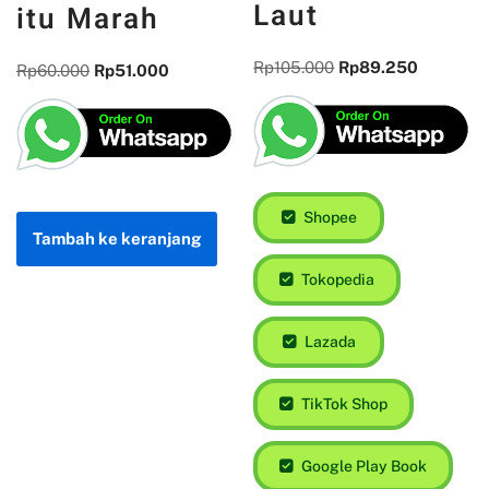
Laut
itu Marah
Rp
105.000
Rp
89.250
Rp
60.000
Rp
51.000
Shopee
Tambah ke keranjang
Tokopedia
Lazada
TikTok Shop
Google Play Book