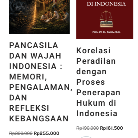
PANCASILA
Korelasi
DAN WAJAH
Peradilan
INDONESIA :
dengan
MEMORI,
Proses
PENGALAMAN,
Penerapan
DAN
Hukum di
REFLEKSI
Indonesia
KEBANGSAAN
Rp
190.000
Rp
161.500
Rp
300.000
Rp
255.000