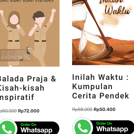
Inilah Waktu :
Balada Praja &
Kumpulan
Kisah-kisah
Cerita Pendek
Inspiratif
Rp
68.000
Rp
50.400
p
80.000
Rp
72.000