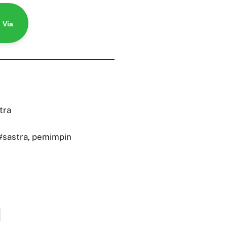
 Via
tra
#sastra
,
pemimpin