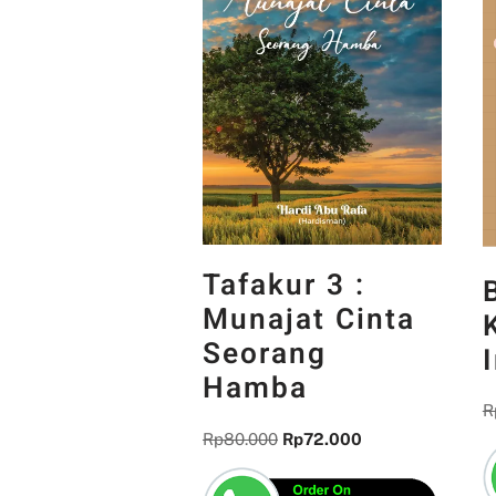
Tafakur 3 :
Munajat Cinta
Seorang
Hamba
R
Rp
80.000
Rp
72.000