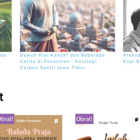
nda
Dawuh Kiai Kasyaf dan Beberapa
Aleks
l
Cerita di Pesantren : Antologi
Kopi B
Cerpen Santri Jawa Timur
t
bral!
Obral!