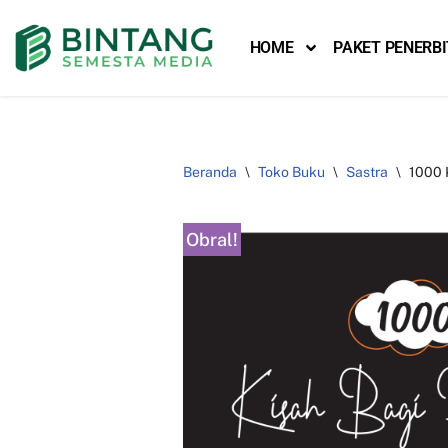
HOME
PAKET PENERB
Lompat
ke
konten
Beranda
\
Toko Buku
\
Sastra
\
1000 
Obral!