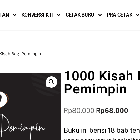
ITAN
KONVERSI KTI
CETAK BUKU
PRA CETAK
Kisah Bagi Pemimpin
1000 Kisah 
Pemimpin
Rp
80.000
Rp
68.000
Buku ini berisi 18 bab te