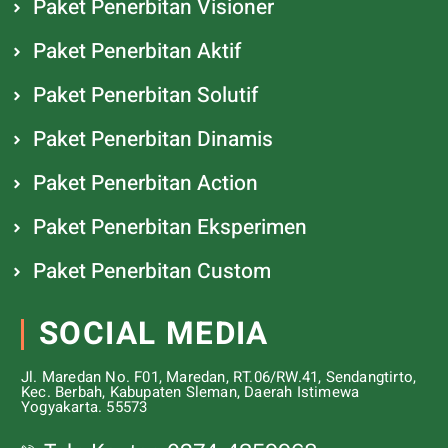
Paket Penerbitan Visioner
Paket Penerbitan Aktif
Paket Penerbitan Solutif
Paket Penerbitan Dinamis
Paket Penerbitan Action
Paket Penerbitan Eksperimen
Paket Penerbitan Custom
SOCIAL MEDIA
Jl. Maredan No. F01, Maredan, RT.06/RW.41, Sendangtirto,
Kec. Berbah, Kabupaten Sleman, Daerah Istimewa
Yogyakarta. 55573