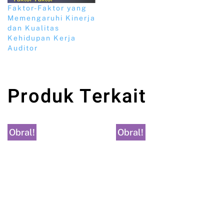
Faktor-Faktor yang
Memengaruhi Kinerja
dan Kualitas
Kehidupan Kerja
Auditor
Produk Terkait
Obral!
Obral!