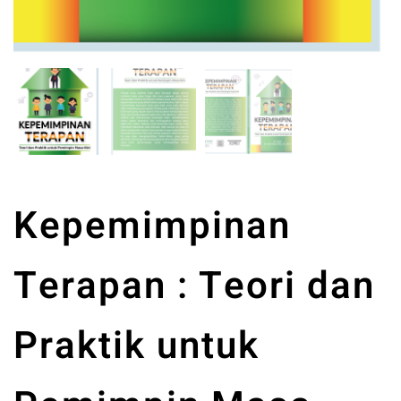
Kepemimpinan
Terapan : Teori dan
Praktik untuk