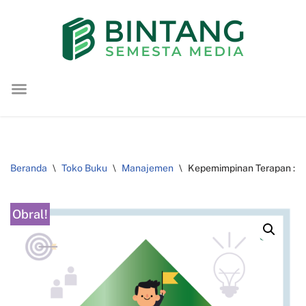
Lompat
ke
konten
Beranda
\
Toko Buku
\
Manajemen
\
Kepemimpinan Terapan : Te
Obral!