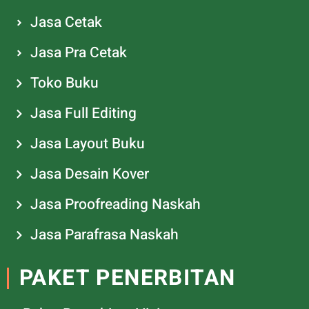
Jasa Cetak
Jasa Pra Cetak
Toko Buku
Jasa Full Editing
Jasa Layout Buku
Jasa Desain Kover
Jasa Proofreading Naskah
Jasa Parafrasa Naskah
PAKET PENERBITAN