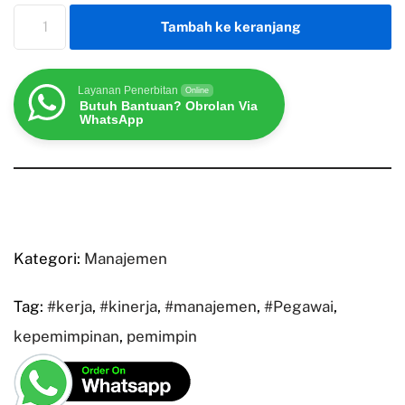
Tambah ke keranjang
Layanan Penerbitan
Online
Butuh Bantuan? Obrolan Via
WhatsApp
Kategori:
Manajemen
Tag:
#kerja
,
#kinerja
,
#manajemen
,
#Pegawai
,
kepemimpinan
,
pemimpin