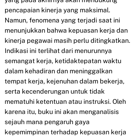
pencapaian kinerja yang maksimal.
Namun, fenomena yang terjadi saat ini
menunjukkan bahwa kepuasan kerja dan
kinerja pegawai masih perlu ditingkatkan.
Indikasi ini terlihat dari menurunnya
semangat kerja, ketidaktepatan waktu
dalam kehadiran dan meninggalkan
tempat kerja, kejenuhan dalam bekerja,
serta kecenderungan untuk tidak
mematuhi ketentuan atau instruksi. Oleh
karena itu, buku ini akan menganalisis
sejauh mana pengaruh gaya
kepemimpinan terhadap kepuasan kerja