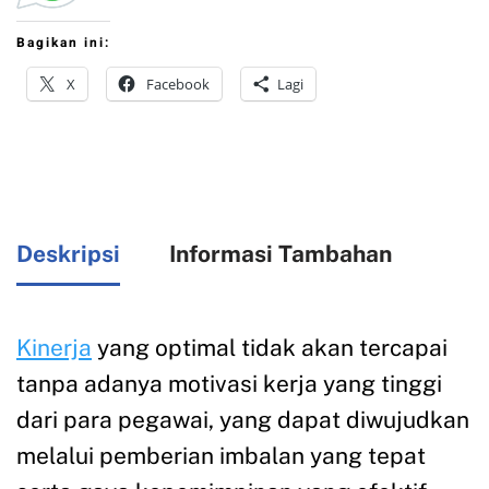
Bagikan ini:
X
Facebook
Lagi
Deskripsi
Informasi Tambahan
Kinerja
yang optimal tidak akan tercapai
tanpa adanya motivasi kerja yang tinggi
dari para pegawai, yang dapat diwujudkan
melalui pemberian imbalan yang tepat