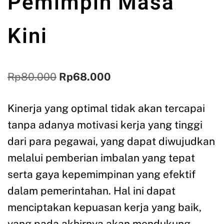
Pemimpin Masa
Kini
Rp
80.000
Rp
68.000
Kinerja yang optimal tidak akan tercapai
tanpa adanya motivasi kerja yang tinggi
dari para pegawai, yang dapat diwujudkan
melalui pemberian imbalan yang tepat
serta gaya kepemimpinan yang efektif
dalam pemerintahan. Hal ini dapat
menciptakan kepuasan kerja yang baik,
yang pada akhirnya akan mendukung