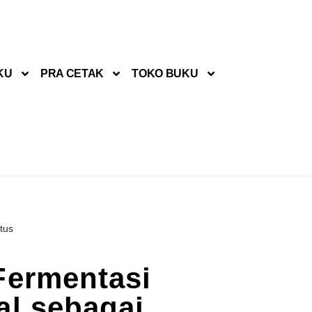
KU
PRA CETAK
TOKO BUKU
tus
Fermentasi
al sebagai