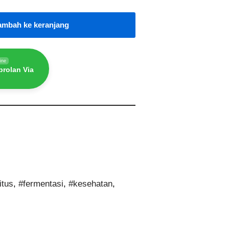
ambah ke keranjang
ine
rolan Via
itus
,
#fermentasi
,
#kesehatan
,