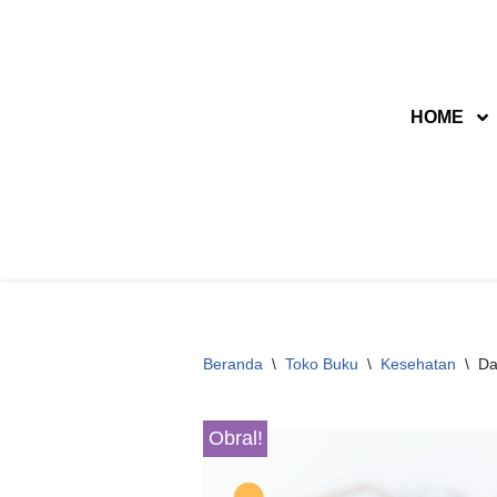
Lompat
ke
HOME
konten
Beranda
\
Toko Buku
\
Kesehatan
\
Da
Obral!