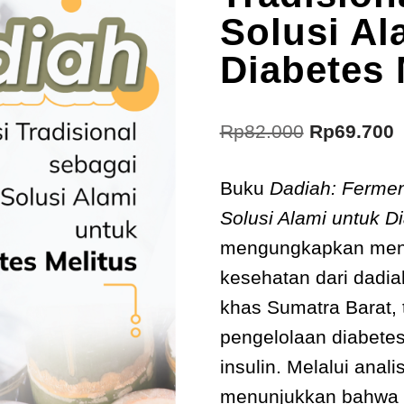
Solusi Al
Diabetes 
Rp
82.000
Rp
69.700
Buku
Dadiah: Fermen
Solusi Alami untuk D
mengungkapkan meng
kesehatan dari dadia
khas Sumatra Barat,
pengelolaan diabetes
insulin. Melalui anal
menunjukkan bahwa 