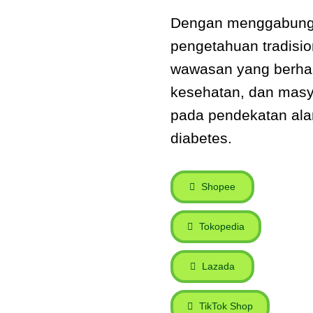
Dengan menggabungk
pengetahuan tradisio
wawasan yang berharg
kesehatan, dan masy
pada pendekatan ala
diabetes.
Shopee
Tokopedia
Lazada
TikTok Shop