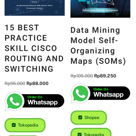
15 BEST
Data Mining
PRACTICE
Model Self-
SKILL CISCO
Organizing
ROUTING AND
Maps (SOMs)
SWITCHING
Rp
105.000
Rp
89.250
Rp
95.000
Rp
88.000
Shopee
Tokopedia
Tokopedia