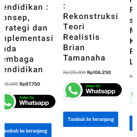
:
Fly Ash
Rekonstruksi
sebagai
Teori
Material
Realistis
Konstruksi
Brian
Ramah
Tamanaha
Lingkungan
Rp
125.000
Rp
106.250
Rp
120.000
Rp
102.000
Tambah ke keranjang
Tambah ke keranjang