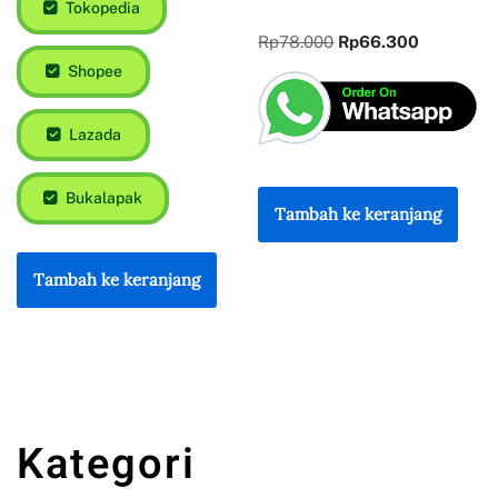
Tokopedia
Rp
78.000
Rp
66.300
Shopee
Lazada
Bukalapak
Tambah ke keranjang
Tambah ke keranjang
Kategori