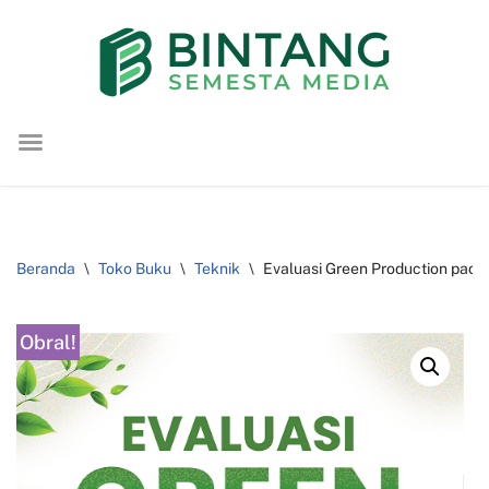
Lompat
ke
konten
Beranda
\
Toko Buku
\
Teknik
\
Evaluasi Green Production pada I
Obral!