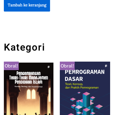
Tambah ke keranjang
Kategori
Obral!
Obral!