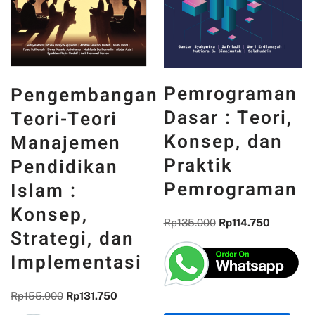
PANCASILA
Pemrograman
n
DAN WAJAH
Dasar : Teori,
INDONESIA :
Konsep, dan
MEMORI,
Praktik
PENGALAMAN,
Pemrograman
DAN
REFLEKSI
Rp
135.000
Rp
114.750
KEBANGSAAN
Rp
300.000
Rp
255.000