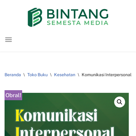
Lompat
ke
konten
Beranda
\
Toko Buku
\
Kesehatan
\
Komunikasi Interpersonal K
Obral!