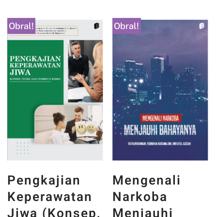
Obral!
Obral!
Pengkajian
Mengenali
Keperawatan
Narkoba
Jiwa (Konsep,
Menjauhi