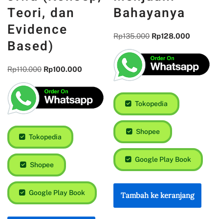
Teori, dan
Bahayanya
Evidence
Rp
135.000
Rp
128.000
Based)
Rp
110.000
Rp
100.000
Tokopedia
Shopee
Tokopedia
Google Play Book
Shopee
Google Play Book
Tambah ke keranjang