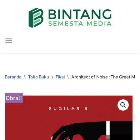
Lompat
ke
konten
Beranda
\
Toko Buku
\
Fiksi
\
Architect of Noise : The Great Man
Obral!