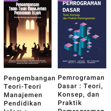
PANCASILA
Pemrograman
n
DAN WAJAH
Dasar : Teori,
INDONESIA :
Konsep, dan
MEMORI,
Praktik
PENGALAMAN,