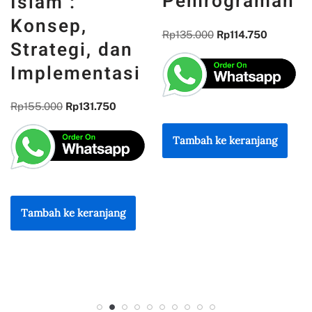
Pemrograman
DAN
REFLEKSI
Rp
135.000
Rp
114.750
KEBANGSAAN
Rp
300.000
Rp
255.000
Tambah ke keranjang
Tambah ke keranjang