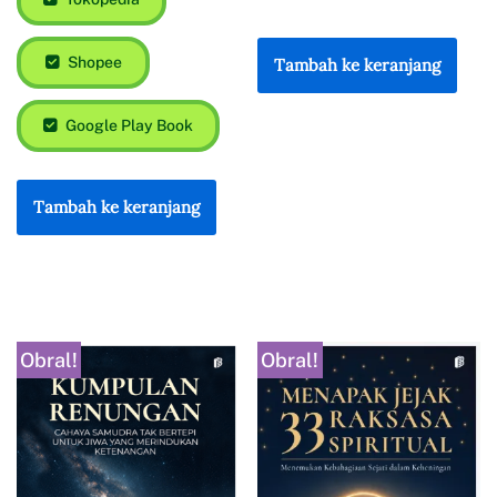
Shopee
Tambah ke keranjang
Google Play Book
Tambah ke keranjang
Obral!
Obral!