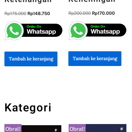
Rp
200.000
Rp
170.000
Rp
175.000
Rp
148.750
Tambah ke keranjang
Tambah ke keranjang
Kategori
Obral!
Obral!