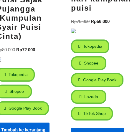
puisi
Pujangga
(Kumpulan
Rp
70.000
Rp
56.000
Syair Puisi
Cinta)
Tokopedia
p
80.000
Rp
72.000
Shopee
Tokopedia
Google Play Book
Shopee
Lazada
Google Play Book
TikTok Shop
Tambah ke keranjang