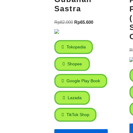
Sastra
Rp
82.000
Rp
65.600
Tokopedia
R
Shopee
Google Play Book
Lazada
TikTok Shop