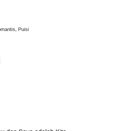
omantis
,
Puisi