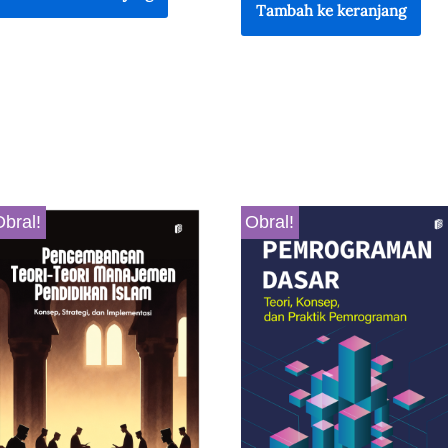
Tambah ke keranjang
Obral!
Obral!