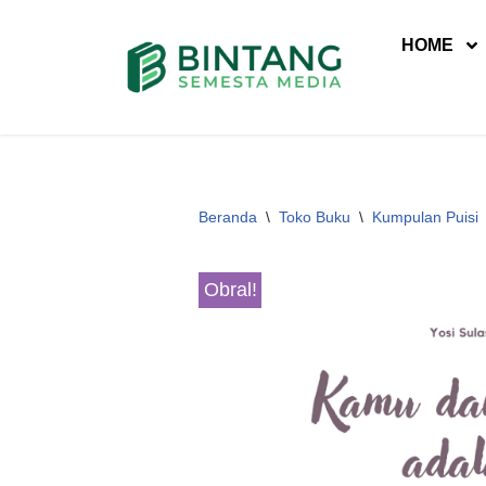
HOME
Lompat
ke
konten
Beranda
\
Toko Buku
\
Kumpulan Puisi
Obral!