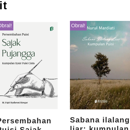
it
Obral!
Obral!
Sabana ilalang
Persembahan
liar: kumpulan
Puisi Sajak