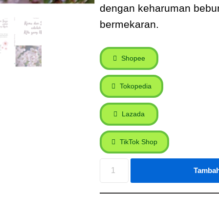
dengan keharuman bebu
bermekaran.
Shopee
Tokopedia
Lazada
TikTok Shop
Tambah