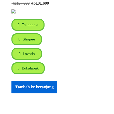
Rp
127.000
Rp
101.600
Tokopedia
Shopee
Lazada
Bukalapak
Tambah ke keranjang