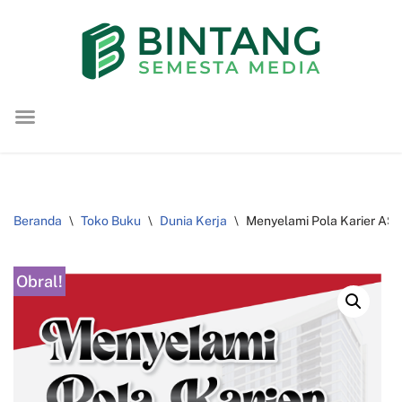
Lompat
ke
konten
Beranda
\
Toko Buku
\
Dunia Kerja
\
Menyelami Pola Karier ASN 
Obral!