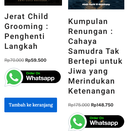
Untuk Masa
Kumpulan
Depan :
Renungan :
Secercah
Cahaya
Kontribusi
Samudra Tak
dari Bidang
Bertepi untuk
Informatika
Jiwa yang
Merindukan
Rp
85.000
Rp
72.250
Ketenangan
Rp
175.000
Rp
148.750
Tambah ke keranjang