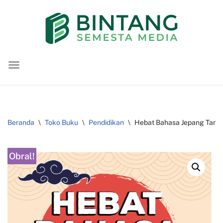
Lompat
ke
konten
Beranda
\
Toko Buku
\
Pendidikan
\
Hebat Bahasa Jepang Tanpa
Obral!