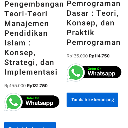
PANCASILA
Pemrograman
n
DAN WAJAH
Dasar : Teori,
INDONESIA :
Konsep, dan
MEMORI,
Praktik
PENGALAMAN,
Pemrograman
DAN
REFLEKSI
Rp
135.000
Rp
114.750
KEBANGSAAN
Rp
300.000
Rp
255.000
Tambah ke keranjang