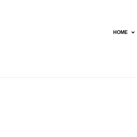
Lompat
ke
HOME
konten