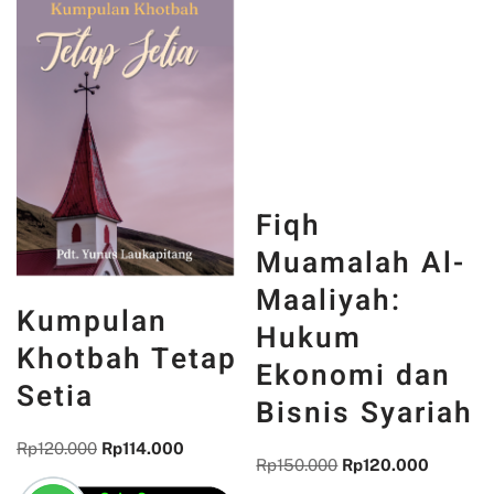
Fiqh
Muamalah Al-
Maaliyah:
Kumpulan
Hukum
Khotbah Tetap
Ekonomi dan
Setia
Bisnis Syariah
Rp
120.000
Rp
114.000
Rp
150.000
Rp
120.000