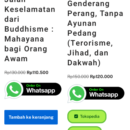
Genderang
Keselamatan
Perang, Tanpa
dari
Ayunan
Buddhisme :
Pedang
Mahayana
(Terorisme,
bagi Orang
Jihad, dan
Awam
Dakwah)
Rp
130.000
Rp
110.500
Rp
150.000
Rp
120.000
Tokopedia
Tambah ke keranjang