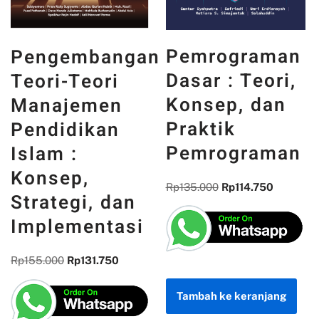
PANCASILA
Pemrograman
an
DAN WAJAH
Dasar : Teori,
INDONESIA :
Konsep, dan
MEMORI,
Praktik
PENGALAMAN
Pemrograman
DAN
REFLEKSI
Rp
135.000
Rp
114.750
KEBANGSAAN
i
Rp
300.000
Rp
255.000
Tambah ke keranjang