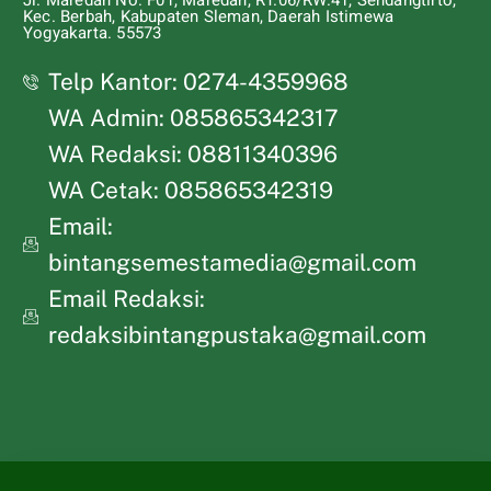
Jl. Maredan No. F01, Maredan, RT.06/RW.41, Sendangtirto,
Kec. Berbah, Kabupaten Sleman, Daerah Istimewa
Yogyakarta. 55573
Telp Kantor: 0274-4359968
WA Admin: 085865342317
WA Redaksi: 08811340396
WA Cetak: 085865342319
Email:
bintangsemestamedia@gmail.com
Email Redaksi:
redaksibintangpustaka@gmail.com