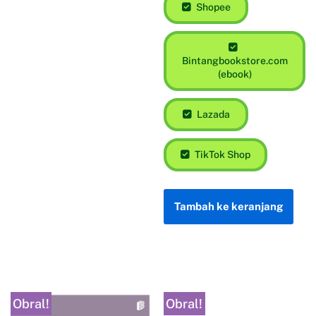
Shopee
Bintangbookstore.com
(ebook)
Lazada
TikTok Shop
Tambah ke keranjang
Obral!
Obral!