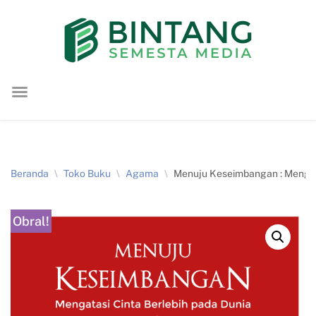
Lompat
ke
konten
Beranda
\
Toko Buku
\
Agama
\
Menuju Keseimbangan : Mengata
Obral!