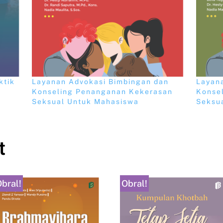
ktik
Layanan Advokasi Bimbingan dan
Layan
Konseling Penanganan Kekerasan
Konse
Seksual Untuk Mahasiswa
Seksu
t
bral!
Obral!