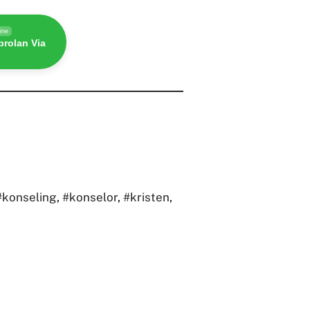
ine
rolan Via
#konseling
,
#konselor
,
#kristen
,