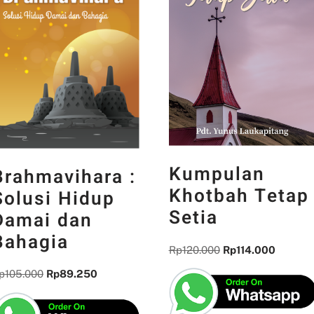
Kumpulan
Brahmavihara :
Khotbah Tetap
Solusi Hidup
Setia
Damai dan
Bahagia
Rp
120.000
Rp
114.000
p
105.000
Rp
89.250