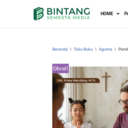
HOME
P
Lompat
ke
konten
Beranda
\
Toko Buku
\
Agama
\
Pend
Obral!