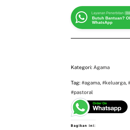
Layanan Penerbitan
Onl
Butuh Bantuan? Ob
WhatsApp
Kategori:
Agama
Tag:
#agama
,
#keluarga
,
#pastoral
Bagikan ini: