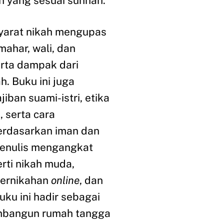
n yang sesuai sunnah.
syarat nikah mengupas
ahar, wali, dan
rta dampak dari
h. Buku ini juga
ban suami-istri, etika
 serta cara
erdasarkan iman dan
 penulis mengangkat
rti nikah muda,
pernikahan
online
, dan
ku ini hadir sebagai
embangun rumah tangga