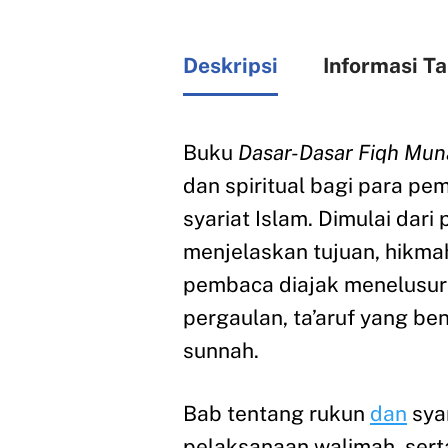
Deskripsi
Informasi T
Buku
Dasar-Dasar Fiqh Mun
dan spiritual bagi para p
syariat Islam. Dimulai dar
menjelaskan tujuan, hikma
pembaca diajak menelusuri
pergaulan, ta’aruf yang ben
sunnah.
Bab tentang rukun
dan
sya
pelaksanaan walimah, sert