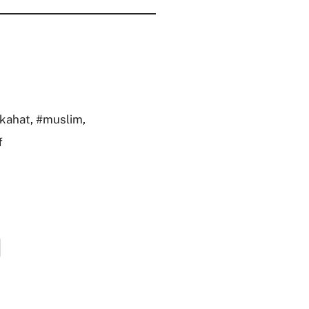
kahat
,
#muslim
,
f