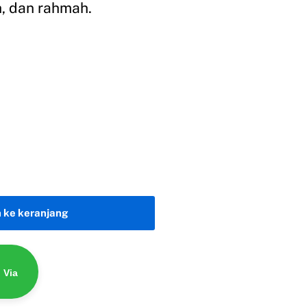
, dan rahmah.
 ke keranjang
 Via