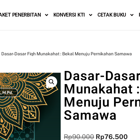
AKET PENERBITAN
KONVERSI KTI
CETAK BUKU
Dasar-Dasar Fiqh Munakahat : Bekal Menuju Pernikahan Samawa
Dasar-Dasar
Munakahat :
Menuju Per
Samawa
Rp
90.000
Rp
76.500