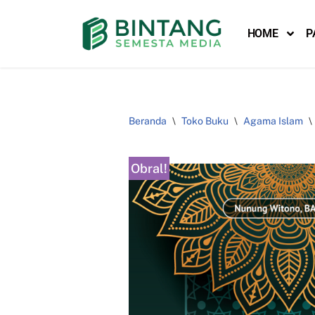
HOME
P
Lompat
ke
konten
Beranda
\
Toko Buku
\
Agama Islam
\
Obral!