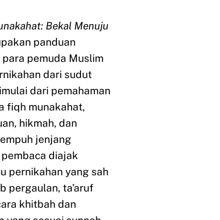
unakahat: Bekal Menuju
pakan panduan
gi para pemuda Muslim
nikahan dari sudut
Dimulai dari pemahaman
a fiqh munakahat,
uan, hikmah, dan
nempuh jenjang
, pembaca diajak
u pernikahan yang sah
ab pergaulan, ta’aruf
cara khitbah dan