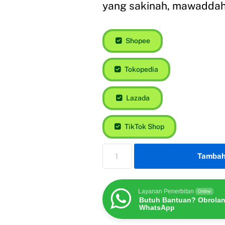
yang sakinah, mawaddah
Shopee
Tokopedia
Lazada
TikTok Shop
Tambah
Layanan Penerbitan
Online
Butuh Bantuan? Obrolan
WhatsApp