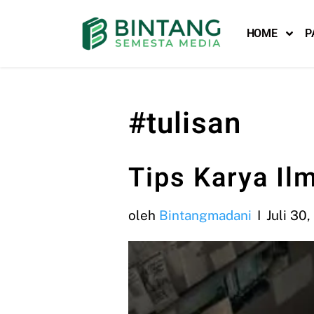
HOME
P
Lompat
ke
konten
#tulisan
Tips Karya Il
oleh
Bintangmadani
Juli 30,