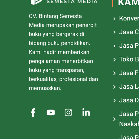
KAM
CV. Bintang Semesta
Konver
Media merupakan penerbit
Jasa C
buku yang bergerak di
bidang buku pendidikan.
Jasa P
Kami hadir memberikan
Toko 
pengalaman menerbitkan
buku yang transparan,
Jasa Fu
berkualitas, profesional dan
Jasa L
memuaskan.
Jasa D
Jasa P
Naska
Jasa P