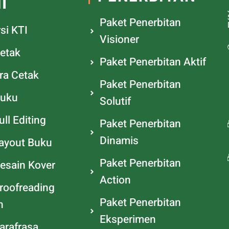
I
Paket Penerbitan
si KTI
Visioner
etak
Paket Penerbitan Aktif
ra Cetak
Paket Penerbitan
Buku
Solutif
ll Editing
Paket Penerbitan
Dinamis
ayout Buku
Paket Penerbitan
esain Kover
Action
roofreading
Paket Penerbitan
h
Eksperimen
arafrasa