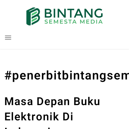
Lompat
ke
konten
#penerbitbintangse
Masa Depan Buku
Elektronik Di